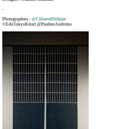
-
Photographies :
@ClémentPhilippe
©EdoTokyoKirari @PaulineAndrolus